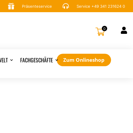


Präsenteservice
Service
+49 341 231624 0
0

ELT
FACHGESCHÄFTE
Zum Onlineshop