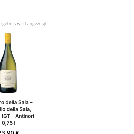
Ergebnis wird angezeigt
o della Sala –
lo della Sala,
IGT – Antinori
0,75 l
73,90
€