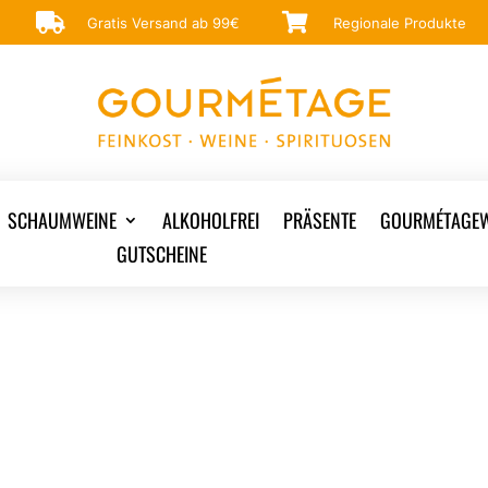


Gratis Versand ab 99€
Regionale Produkte
SCHAUMWEINE
ALKOHOLFREI
PRÄSENTE
GOURMÉTAGEW
GUTSCHEINE