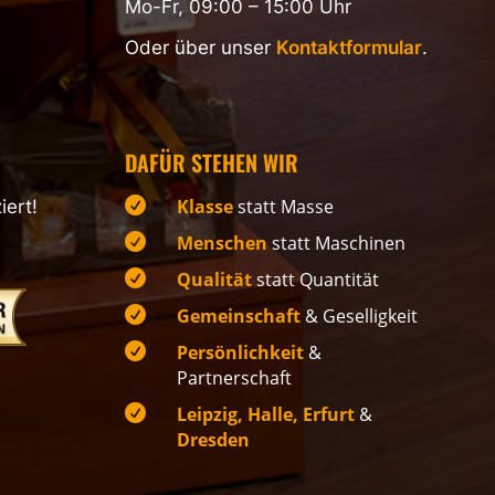
Mo-Fr, 09:00 – 15:00 Uhr
Oder über unser
Kontaktformular
.
DAFÜR STEHEN WIR

Klasse
statt Masse
iert!

Menschen
statt Maschinen

Qualität
statt Quantität

Gemeinschaft
& Geselligkeit

Persönlichkeit
&
Partnerschaft

Leipzig, Halle, Erfurt
&
Dresden