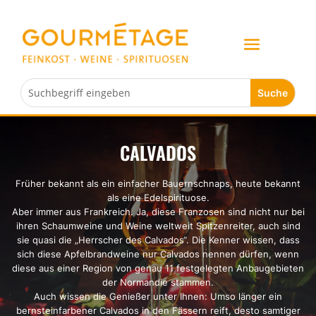
CALVADOS
Früher bekannt als ein einfacher Bauernschnaps, heute bekannt
als eine Edelspirituose.
Aber immer aus Frankreich. Ja, diese Franzosen sind nicht nur bei
ihren Schaumweine und Weine weltweit Spitzenreiter, auch sind
sie quasi die „Herrscher des Calvados“. Die Kenner wissen, dass
sich diese Apfelbrandweine nur Calvados nennen dürfen, wenn
diese aus einer Region von genau 11 festgelegten Anbaugebieten
der Normandie stammen.
Auch wissen die Genießer unter Ihnen: Umso länger ein
bernsteinfarbener Calvados in den Fässern reift, desto samtiger