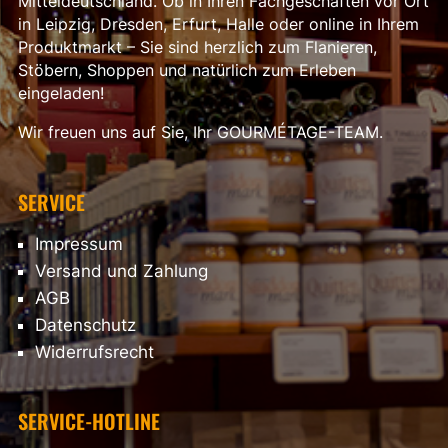
Mitteldeutschland. Ob in Ihren Fachgeschäften vor Ort
in Leipzig, Dresden, Erfurt, Halle oder online in Ihrem
Produktmarkt – Sie sind herzlich zum Flanieren,
Stöbern, Shoppen und natürlich zum Erleben
eingeladen!
Wir freuen uns auf Sie, Ihr GOURMÉTAGE-TEAM.
SERVICE
Impressum
Versand und Zahlung
AGB
Datenschutz
Widerrufsrecht
SERVICE-HOTLINE