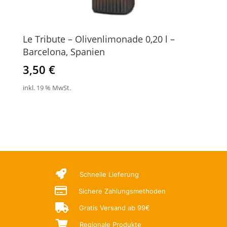
Le Tribute – Olivenlimonade 0,20 l –
Barcelona, Spanien
3,50
€
inkl. 19 % MwSt.

Schnelle Lieferung

Sichere Zahlungsmethoden

Gratis Versand ab 99€

Regionale Produkte