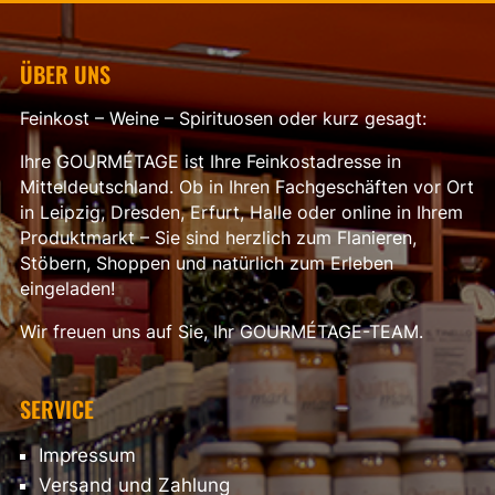
ÜBER UNS
Feinkost – Weine – Spirituosen oder kurz gesagt:
Ihre GOURMÉTAGE ist Ihre Feinkostadresse in
Mitteldeutschland. Ob in Ihren Fachgeschäften vor Ort
in Leipzig, Dresden, Erfurt, Halle oder online in Ihrem
Produktmarkt – Sie sind herzlich zum Flanieren,
Stöbern, Shoppen und natürlich zum Erleben
eingeladen!
Wir freuen uns auf Sie, Ihr GOURMÉTAGE-TEAM.
SERVICE
Impressum
Versand und Zahlung