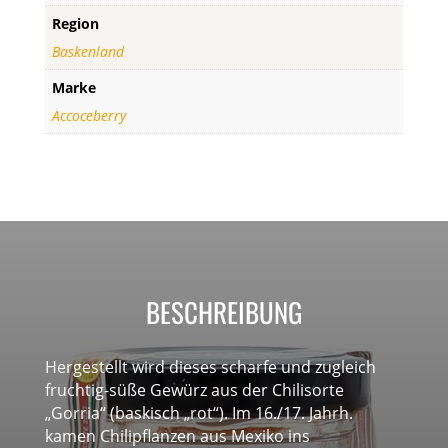
Region
Baskenland
Marke
Accoceberry
BESCHREIBUNG
Hergestellt wird dieses scharfe und zugleich
fruchtig-süße Gewürz aus der Chilisorte
„Gorria“ (baskisch „rot“). Im 16./17. Jahrh.
kamen Chilipflanzen aus Mexiko ins