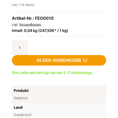
inkl. 7 % MwSt.
Artikel-Nr.: FE00010
zzgl.
Versandkosten
Inhalt: 0,04 kg (247,50€* / 1 kg)
Piment
d'Espelette
-
IN DEN WARENKORB
Pulver
40
Die Lieferzeit beträgt derzeit 2-5 Arbeitstage.
g
-
Baskenland
Produkt
Menge
Gewürze
Land
Frankreich