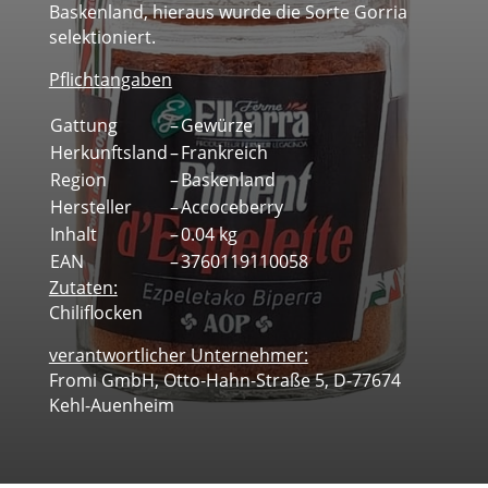
Baskenland, hieraus wurde die Sorte Gorria
selektioniert.
Pflichtangaben
Gattung
–
Gewürze
Herkunftsland
–
Frankreich
Region
–
Baskenland
Hersteller
–
Accoceberry
Inhalt
–
0.04 kg
EAN
–
3760119110058
Zutaten:
Chiliflocken
verantwortlicher Unternehmer:
Fromi GmbH, Otto-Hahn-Straße 5, D-77674
Kehl-Auenheim