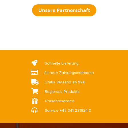
Unsere Partnerschaft

Schnelle Lieferung

Sichere Zahlungsmethoden

Gratis Versand ab 99€

Regionale Produkte

Präsenteservice

Service
+49 341 231624 0