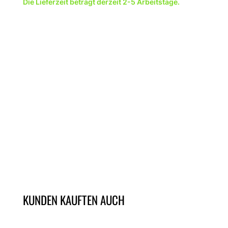
Die Lieferzeit beträgt derzeit 2-5 Arbeitstage.
Leipzig
Menge
BESCHREIBUNG
KUNDEN KAUFTEN AUCH
ÄHNLICHE PRODUKTE