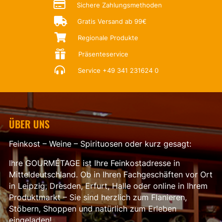

Sichere Zahlungsmethoden

Gratis Versand ab 99€

Regionale Produkte

Präsenteservice

Service
+49 341 231624 0
ÜBER UNS
Feinkost – Weine – Spirituosen oder kurz gesagt:
Ihre GOURMÉTAGE ist Ihre Feinkostadresse in
Mitteldeutschland. Ob in Ihren Fachgeschäften vor Ort
in Leipzig, Dresden, Erfurt, Halle oder online in Ihrem
Produktmarkt – Sie sind herzlich zum Flanieren,
Stöbern, Shoppen und natürlich zum Erleben
eingeladen!