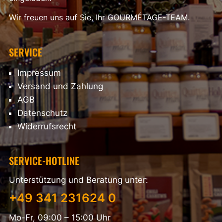
Wir freuen uns auf Sie, Ihr GOURMÉTAGE-TEAM.
SERVICE
Impressum
Versand und Zahlung
AGB
Datenschutz
Widerrufsrecht
SERVICE-HOTLINE
Unterstützung und Beratung unter:
+49 341 231624 0
Mo-Fr, 09:00 – 15:00 Uhr