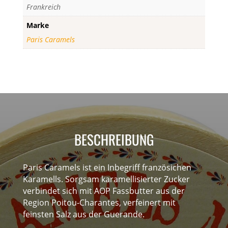
Frankreich
Paris
Caramels,
Marke
Frankreich
Paris Caramels
Menge
BESCHREIBUNG
Paris Caramels ist ein Inbegriff französichen
Karamells. Sorgsam karamellisierter Zucker
verbindet sich mit AOP Fassbutter aus der
Region Poitou-Charantes, verfeinert mit
feinsten Salz aus der Guerande.