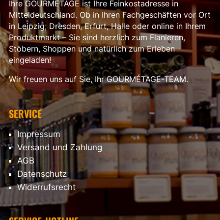
Ihre GOURMÉTAGE ist Ihre Feinkostadresse in
Mitteldeutschland. Ob in Ihren Fachgeschäften vor Ort
in Leipzig, Dresden, Erfurt, Halle oder online in Ihrem
Produktmarkt – Sie sind herzlich zum Flanieren,
Stöbern, Shoppen und natürlich zum Erleben
eingeladen!
Wir freuen uns auf Sie, Ihr GOURMÉTAGE-TEAM.
SERVICE
Impressum
Versand und Zahlung
AGB
Datenschutz
Widerrufsrecht