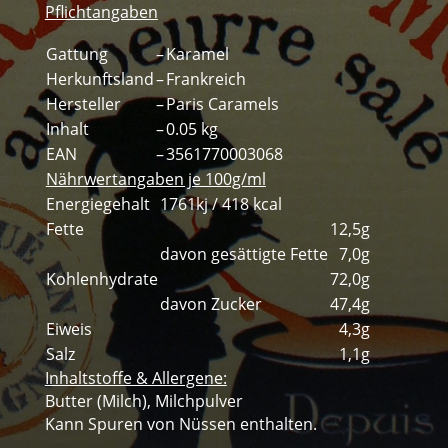
Pflichtangaben
Gattung
–
Karamel
Herkunftsland
–
Frankreich
Hersteller
–
Paris Caramels
Inhalt
–
0.05 kg
EAN
–
3561770003068
Nährwertangaben je 100g/ml
Energiegehalt
1761kj / 418 kcal
Fette
12,5g
davon gesättigte Fette
7,0g
Kohlenhydrate
72,0g
davon Zucker
47,4g
Eiweis
4,3g
Salz
1,1g
Inhaltstoffe & Allergene:
Butter (Milch), Milchpulver
Kann Spuren von Nüssen enthalten.