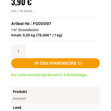
3,90
€
inkl. 7 % MwSt.
Artikel-Nr.: FG00097
zzgl.
Versandkosten
Inhalt: 0,05 kg (78,00€* / 1 kg)
Caramels
au
Beurre
IN DEN WARENKORB
salé
-
Die Lieferzeit beträgt derzeit 2-5 Arbeitstage.
et
au
Sel
Produkt
de
Guérande
Karamel
50g
Land
-