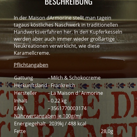
BESCHREIBUNG
In der Maison dArmorine stellt man tagein
tagaus köstliches Naschwerk in traditionellen
Handwerksverfahren her. In den Kupferkesseln
werden aber auch immer wieder großartige
Neukreationen verwirklicht, wie diese
Karamellcreme.
Pflichtangaben
Gattung
–
Milch & Schokocreme
Herkunftsland
–
Frankreich
Hersteller
–
La Maison d`Armorine
Inhalt
–
0.22 kg
EAN
–
3561770003174
Nährwertangaben je 100g/ml
Energiegehalt
2039kj / 488 kcal
Fette
28,0g