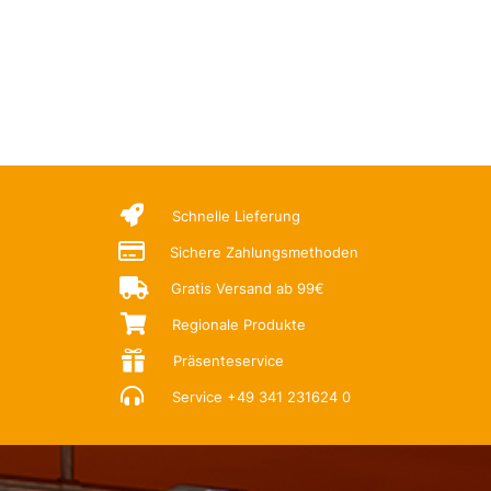

Schnelle Lieferung

Sichere Zahlungsmethoden

Gratis Versand ab 99€

Regionale Produkte

Präsenteservice

Service
+49 341 231624 0