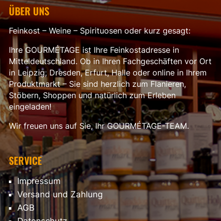
ÜBER UNS
Feinkost – Weine – Spirituosen oder kurz gesagt:
Ihre GOURMÉTAGE ist Ihre Feinkostadresse in
Mitteldeutschland. Ob in Ihren Fachgeschäften vor Ort
in Leipzig, Dresden, Erfurt, Halle oder online in Ihrem
Produktmarkt – Sie sind herzlich zum Flanieren,
Stöbern, Shoppen und natürlich zum Erleben
eingeladen!
Wir freuen uns auf Sie, Ihr GOURMÉTAGE-TEAM.
SERVICE
Impressum
Versand und Zahlung
AGB
Datenschutz