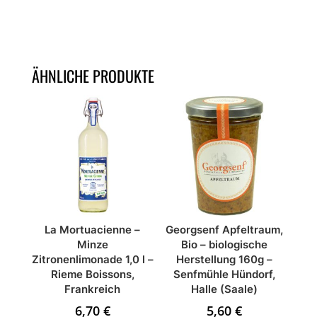
ÄHNLICHE PRODUKTE
La Mortuacienne –
Georgsenf Apfeltraum,
Minze
Bio – biologische
Zitronenlimonade 1,0 l –
Herstellung 160g –
Rieme Boissons,
Senfmühle Hündorf,
Frankreich
Halle (Saale)
6,70
€
5,60
€