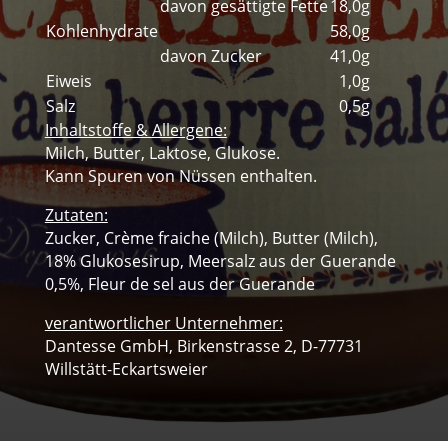
davon gesättigte Fette
18,0g
Kohlenhydrate
58,0g
davon Zucker
41,0g
Eiweis
1,0g
Salz
0,5g
Inhaltstoffe & Allergene:
Milch, Butter, Laktose, Glukose.
Kann Spuren von Nüssen enthalten.
Zutaten:
Zucker, Crème fraiche (Milch), Butter (Milch),
18% Glukosesirup, Meersalz aus der Guerande
0,5%, Fleur de sel aus der Guerande
verantwortlicher Unternehmer:
Dantesse GmbH, Birkenstrasse 2, D-77731
Willstätt-Eckartsweier