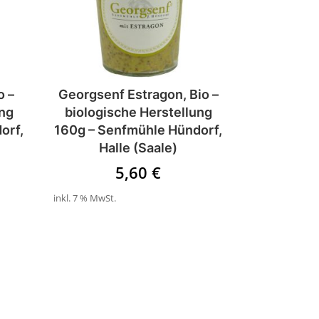
o –
Georgsenf Estragon, Bio –
ung
biologische Herstellung
orf,
160g – Senfmühle Hündorf,
Halle (Saale)
5,60
€
inkl. 7 % MwSt.