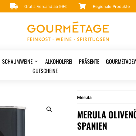


Gratis Versand ab 99€
Regionale Produkte
SCHAUMWEINE
ALKOHOLFREI
PRÄSENTE
GOURMÉTAGEW
GUTSCHEINE
Merula
MERULA OLIVENÖ
SPANIEN