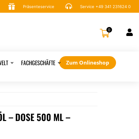


Präsenteservice
Service
+49 341 231624 0
0

ELT
FACHGESCHÄFTE
Zum Onlineshop
L – DOSE 500 ML –