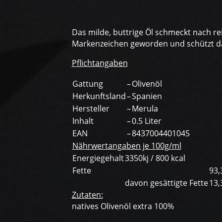
Das milde, buttrige Öl schmeckt nach re
Markenzeichen geworden und schützt das
Pflichtangaben
Gattung
–
Olivenöl
Herkunftsland
–
Spanien
Hersteller
–
Merula
Inhalt
–
0.5 Liter
EAN
–
8437004401045
Nährwertangaben je 100g/ml
Energiegehalt
3350kj / 800 kcal
Fette
93,
davon gesättigte Fette
13,
Zutaten:
natives Olivenöl extra 100%