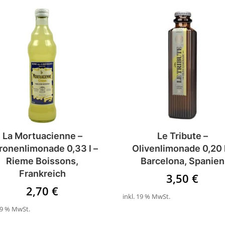
La Mortuacienne –
Le Tribute –
tronenlimonade 0,33 l –
Olivenlimonade 0,20 l
Rieme Boissons,
Barcelona, Spanien
Frankreich
3,50
€
2,70
€
inkl. 19 % MwSt.
 19 % MwSt.