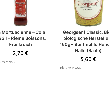
a Mortuacienne – Cola
Georgsenf Classic, Bi
33 l – Rieme Boissons,
biologische Herstell
Frankreich
160g – Senfmühle Hünd
Halle (Saale)
2,70
€
5,60
€
 19 % MwSt.
inkl. 7 % MwSt.