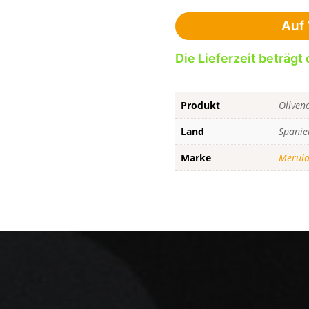
Auf 
Die Lieferzeit beträgt 
Produkt
Oliven
Land
Spanie
Marke
Merul