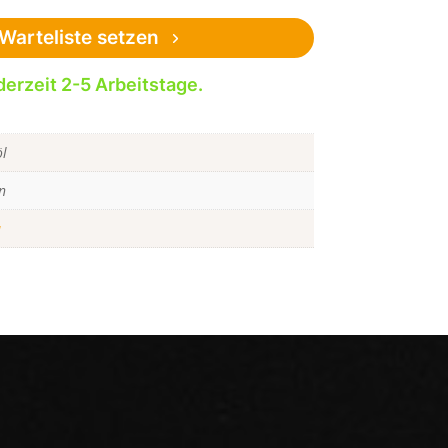
Warteliste setzen
derzeit 2-5 Arbeitstage.
öl
n
a