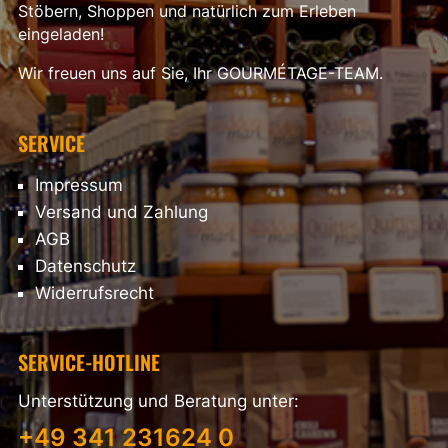
Stöbern, Shoppen und natürlich zum Erleben
eingeladen!
Wir freuen uns auf Sie, Ihr GOURMÉTAGE-TEAM.
SERVICE
Impressum
Versand und Zahlung
AGB
Datenschutz
Widerrufsrecht
SERVICE-HOTLINE
Unterstützung und Beratung unter:
+49 341 231624 0