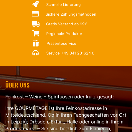

Schnelle Lieferung

Sichere Zahlungsmethoden

Gratis Versand ab 99€

Regionale Produkte

Präsenteservice

Service
+49 341 231624 0
ÜBER UNS
Feinkost – Weine – Spirituosen oder kurz gesagt:
Ihre GOURMÉTAGE ist Ihre Feinkostadresse in
Mitteldeutschland. Ob in Ihren Fachgeschäften vor Ort
in Leipzig, Dresden, Erfurt, Halle oder online in Ihrem
Produktmarkt – Sie sind herzlich zum Flanieren,