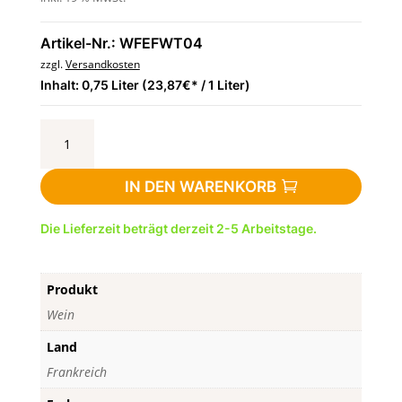
Artikel-Nr.: WFEFWT04
zzgl.
Versandkosten
Inhalt: 0,75 Liter (23,87€* / 1 Liter)
Riesling
AOC
Trimbach
IN DEN WARENKORB
-
trocken,
Die Lieferzeit beträgt derzeit 2-5 Arbeitstage.
0,75
l
-
Produkt
Frankreich,
Elsas
Wein
Menge
Land
Frankreich