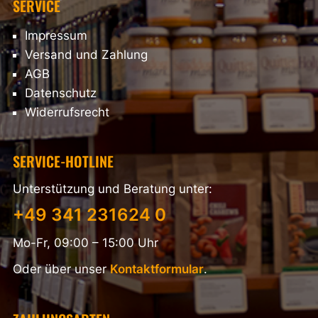
SERVICE
Impressum
Versand und Zahlung
AGB
Datenschutz
Widerrufsrecht
SERVICE-HOTLINE
Unterstützung und Beratung unter:
+49 341 231624 0
Mo-Fr, 09:00 – 15:00 Uhr
Oder über unser
Kontaktformular
.