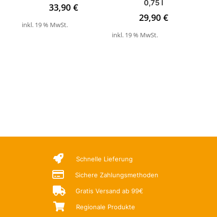
0,75 l
33,90
€
29,90
€
inkl. 19 % MwSt.
inkl. 19 % MwSt.

Schnelle Lieferung

Sichere Zahlungsmethoden

Gratis Versand ab 99€

Regionale Produkte