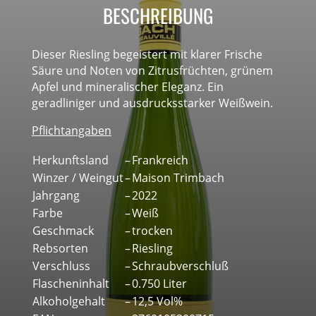
BESCHREIBUNG
Dieser Riesling begeistert mit klarer Frische
Säure und Noten von Zitrusfrüchten, grünem
Apfel und mineralischer Eleganz. Ein
geradliniger und ausdrucksstarker Weißwein.
Pflichtangaben
Herkunftsland
–
Frankreich
Winzer / Weingut
–
Maison Trimbach
Jahrgang
–
2022
Farbe
–
Weiß
Geschmack
–
trocken
Rebsorten
–
Riesling
Verschluss
–
Schraubverschluß
Flascheninhalt
–
0.750 Liter
Alkoholgehalt
–
12,5 Vol%