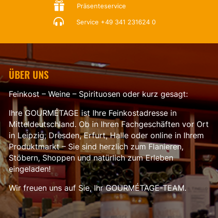

Präsenteservice

Service
+49 341 231624 0
ÜBER UNS
Feinkost – Weine – Spirituosen oder kurz gesagt:
Ihre GOURMÉTAGE ist Ihre Feinkostadresse in
Mitteldeutschland. Ob in Ihren Fachgeschäften vor Ort
in Leipzig, Dresden, Erfurt, Halle oder online in Ihrem
Produktmarkt – Sie sind herzlich zum Flanieren,
Stöbern, Shoppen und natürlich zum Erleben
eingeladen!
Wir freuen uns auf Sie, Ihr GOURMÉTAGE-TEAM.