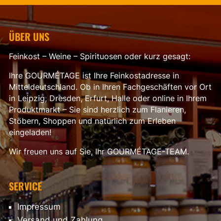
ÜBER UNS
Feinkost – Weine – Spirituosen oder kurz gesagt:
Ihre GOURMÉTAGE ist Ihre Feinkostadresse in
Mitteldeutschland. Ob in Ihren Fachgeschäften vor Ort
in Leipzig, Dresden, Erfurt, Halle oder online in Ihrem
Produktmarkt – Sie sind herzlich zum Flanieren,
Stöbern, Shoppen und natürlich zum Erleben
eingeladen!
Wir freuen uns auf Sie, Ihr GOURMÉTAGE-TEAM.
SERVICE
Impressum
Versand und Zahlung