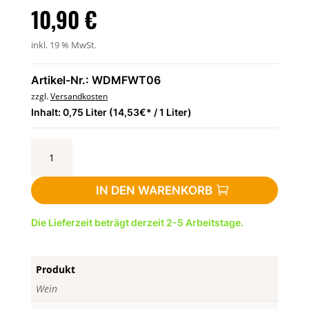
10,90
€
inkl. 19 % MwSt.
Artikel-Nr.: WDMFWT06
zzgl.
Versandkosten
Inhalt: 0,75 Liter (14,53€* / 1 Liter)
Riesling
trocken
-
IN DEN WARENKORB
Haus
Klosterberg
Die Lieferzeit beträgt derzeit 2-5 Arbeitstage.
0,75
l
-
Produkt
Weingut
Markus
Wein
Molitor,