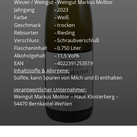
Winzer / Weingut
–
Weingut Markus Molitor
Jahrgang
–
2023
Farbe
–
Weiß
Geschmack
–
trocken
Rebsorten
–
Riesling
Verschluss
–
Schraubverschluß
Flascheninhalt
–
0.750 Liter
Alkoholgehalt
–
11,5 Vol%
EAN
–
4022391253519
Inhaltstoffe & Allergene:
Sulfite, kann Spuren von Milch und Ei enthalten
verantwortlicher Unternehmer:
Weingut Markus Molitor – Haus Klosterberg –
54470 Bernkastel-Wehlen