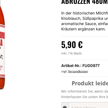
ABRUZZEN 480M
In der historischen Milch
Knoblauch, Süßpaprika und
aromatische Sauce, einfac
Kräutern ergänzen kann.
5,90
€
inkl. 7 % MwSt.
Artikel-Nr.: FU00977
zzgl.
Versandkosten
Produkt leid
Wir informieren Sie, wenn das
hinterlassen Sie unten Ihre 