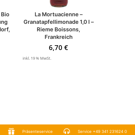
 Bio
La Mortuacienne –
ung
Granatapfellimonade 1,0 l –
orf,
Rieme Boissons,
Frankreich
6,70
€
inkl. 19 % MwSt.


Präsenteservice
Service
+49 341 231624 0