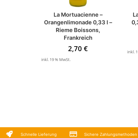
La Mortuacienne –
L
Orangenlimonade 0,33 l –
0,
Rieme Boissons,
Frankreich
2,70
€
inkl.
inkl. 19 % MwSt.


Schnelle Lieferung
Sichere Zahlungsmethoden