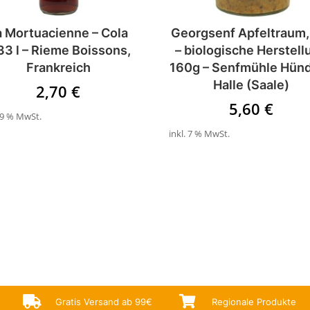
a Mortuacienne – Cola
Georgsenf Apfeltraum,
33 l – Rieme Boissons,
– biologische Herstell
Frankreich
160g – Senfmühle Hünd
Halle (Saale)
2,70
€
5,60
€
 19 % MwSt.
inkl. 7 % MwSt.


Gratis Versand ab 99€
Regionale Produkte