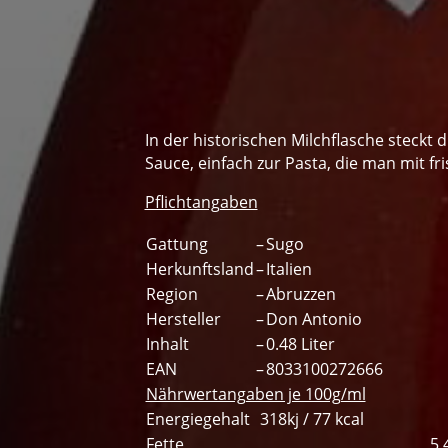
In der historischen Milchflasche steckt 
Sauce, einfach zur Pasta, die man mit f
Pflichtangaben
Gattung
–
Sugo
Herkunftsland
–
Italien
Region
–
Abruzzen
Hersteller
–
Don Antonio
Inhalt
–
0.48 Liter
EAN
–
8033100272666
Nährwertangaben je 100g/ml
Energiegehalt
318kj / 77 kcal
Fette
5,