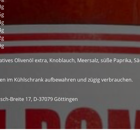
8g
6g
4g
4g
2g
9g
ives Olivenöl extra, Knoblauch, Meersalz, süße Paprika, S
nen im Kühlschrank aufbewahren und zügig verbrauchen.
sch-Breite 17, D-37079 Göttingen