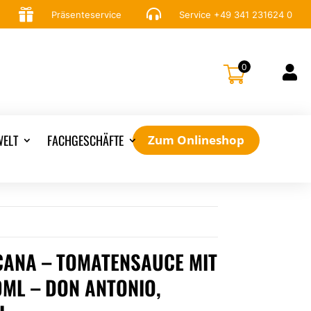


Präsenteservice
Service
+49 341 231624 0
0

ELT
FACHGESCHÄFTE
Zum Onlineshop
CANA – TOMATENSAUCE MIT
ML – DON ANTONIO,