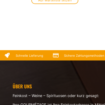
Auf Warteliste setzen


Schnelle Lieferung
Sichere Zahlungsmethoden
ÜBER UNS
Feinkost – Weine – Spirituosen oder kurz gesagt:
Ihre GOURMÉTAGE ist Ihre Feinkostadresse in Mittel