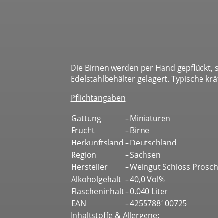
Die Birnen werden per Hand gepflückt, 
Edelstahlbehälter gelagert. Typische kr
Pflichtangaben
Gattung
–
Miniaturen
Frucht
–
Birne
Herkunftsland
–
Deutschland
Region
–
Sachsen
Hersteller
–
Weingut Schloss Proschw
Alkoholgehalt
–
40,0 Vol%
Flascheninhalt
–
0.040 Liter
EAN
–
4255788100725
Inhaltstoffe & Allergene: