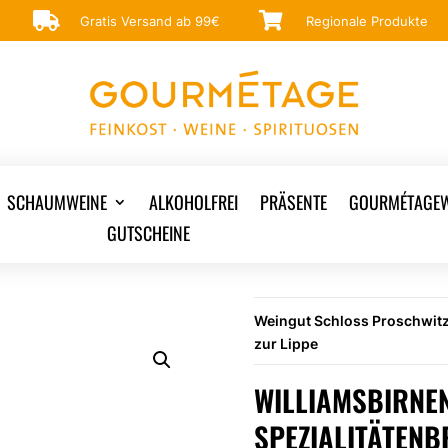


Gratis Versand ab 99€
Regionale Produkte
SCHAUMWEINE
ALKOHOLFREI
PRÄSENTE
GOURMÉTAGEW
GUTSCHEINE
Weingut Schloss Proschwitz
zur Lippe
WILLIAMSBIRNEN
PEZIALITÄTENBRE