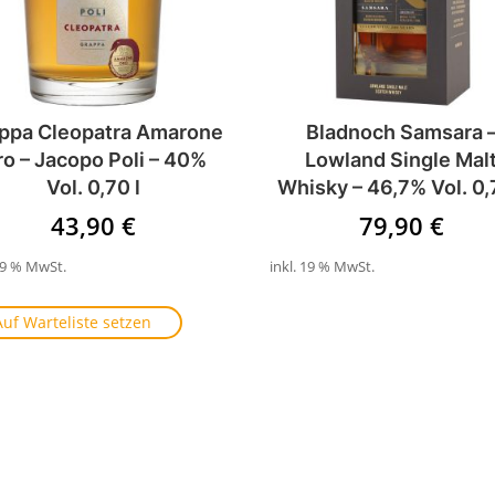
ppa Cleopatra Amarone
Bladnoch Samsara 
o – Jacopo Poli – 40%
Lowland Single Mal
Vol. 0,70 l
Whisky – 46,7% Vol. 0,
43,90
€
79,90
€
 19 % MwSt.
inkl. 19 % MwSt.
Auf Warteliste setzen