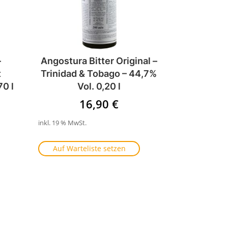
–
Angostura Bitter Original –
t
Trinidad & Tobago – 44,7%
70 l
Vol. 0,20 l
16,90
€
inkl. 19 % MwSt.
Auf Warteliste setzen