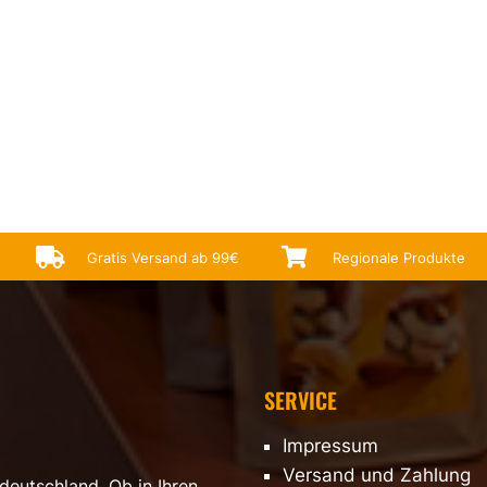


Gratis Versand ab 99€
Regionale Produkte
SERVICE
Impressum
Versand und Zahlung
deutschland. Ob in Ihren