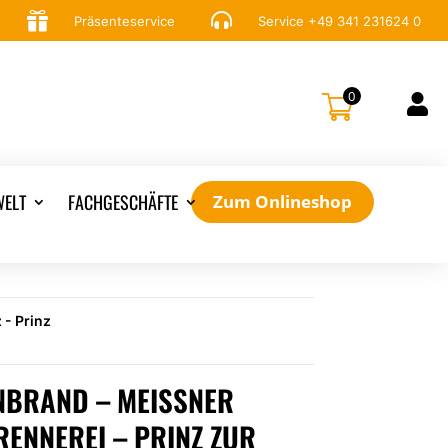


Präsenteservice
Service
+49 341 231624 0
0

ELT
FACHGESCHÄFTE
Zum Onlineshop
 - Prinz
BRAND – MEISSNER S
NNEREI – PRINZ ZUR L