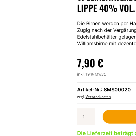
IPPE 40% VOL. 0
Die Birnen werden per Ha
Zügig nach der Vergärun
Edelstahlbehälter gelager
Williamsbirne mit dezent
7,90
€
inkl. 19 % MwSt.
Artikel-Nr.: SMS00020
zzgl.
Versandkosten
Williamsbirnenbrand
-
Meißner
Spezialitätenbrennerei
Die Lieferzeit beträgt 