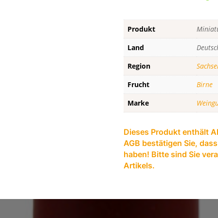
-
Prinz
zur
Produkt
Miniat
Lippe
Land
Deutsc
40%
Vol.
Region
Sachse
0,04
l
Frucht
Birne
Menge
Marke
Weingu
Dieses Produkt enthält Al
AGB bestätigen Sie, dass 
haben! Bitte sind Sie ve
Artikels.