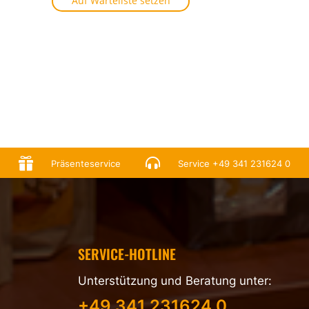
Auf Warteliste setzen


Präsenteservice
Service
+49 341 231624 0
SERVICE-HOTLINE
Unterstützung und Beratung unter:
+49 341 231624 0