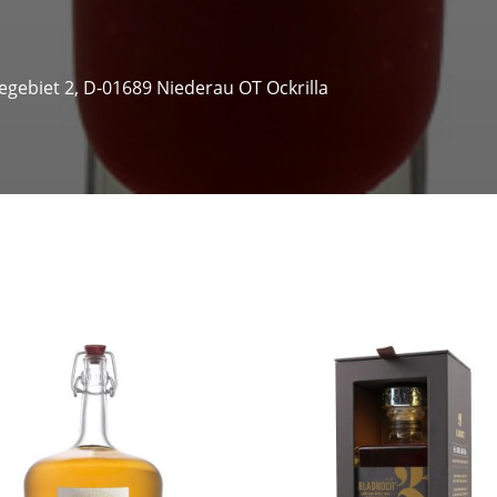
gebiet 2, D-01689 Niederau OT Ockrilla