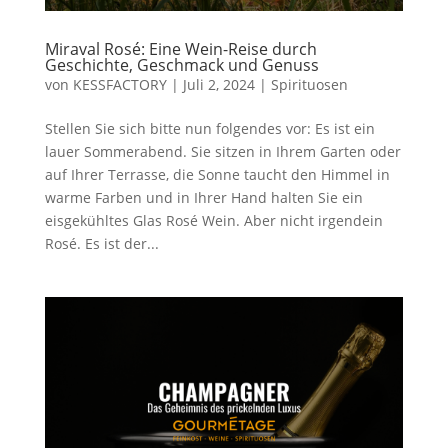
Miraval Rosé: Eine Wein-Reise durch
Geschichte, Geschmack und Genuss
von
KESSFACTORY
|
Juli 2, 2024
|
Spirituosen
Stellen Sie sich bitte nun folgendes vor: Es ist ein
lauer Sommerabend. Sie sitzen in Ihrem Garten oder
auf Ihrer Terrasse, die Sonne taucht den Himmel in
warme Farben und in Ihrer Hand halten Sie ein
eisgekühltes Glas Rosé Wein. Aber nicht irgendein
Rosé. Es ist der...