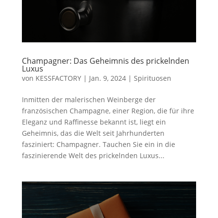
Champagner: Das Geheimnis des prickelnden
Luxus
von
KESSFACTORY
|
Jan. 9, 2024
|
Spirituosen
Inmitten der malerischen Weinberge der
französischen Champagne, einer Region, die für ihre
Eleganz und Raffinesse bekannt ist, liegt ein
Geheimnis, das die Welt seit Jahrhunderten
fasziniert: Champagner. Tauchen Sie ein in die
faszinierende Welt des prickelnden Luxus...