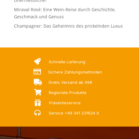
Unermessliche?
Miraval Rosé: Eine Wein-Reise durch Geschichte,
Geschmack und Genuss
Champagner: Das Geheimnis des prickelnden Luxus

Schnelle Lieferung

Sichere Zahlungsmethoden

Gratis Versand ab 99€

Regionale Produkte

Präsenteservice

Service
+49 341 231624 0