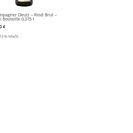
pagner Deutz – Rosé Brut –
 Bouteille 0,375 l
90
€
 19 % MwSt.