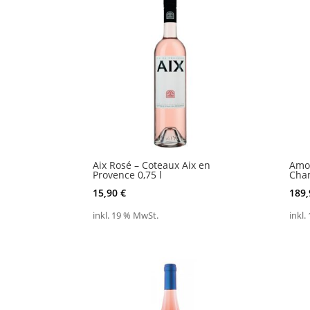
Aix Rosé – Coteaux Aix en
Amou
Provence 0,75 l
Cham
15,90
€
189
inkl. 19 % MwSt.
inkl.