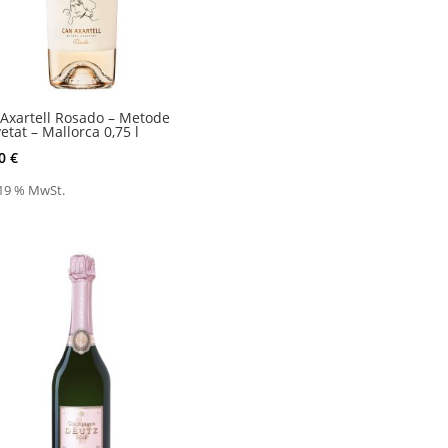
Axartell Rosado – Metode
etat – Mallorca 0,75 l
90
€
 19 % MwSt.