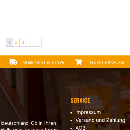
1
2
3
4
→


Gratis Versand ab 99€
Regionale Produkte
SERVICE
Impressum
Versand und Zahlung
ldeutschland. Ob in Ihren
AGB
 Halle oder online in Ihrem