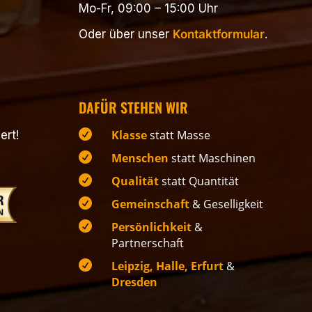
Mo-Fr, 09:00 – 15:00 Uhr
Oder über unser
Kontaktformular
.
DAFÜR STEHEN WIR

Klasse
statt Masse
ert!

Menschen
statt Maschinen

Qualität
statt Quantität

Gemeinschaft
& Geselligkeit

Persönlichkeit
&
Partnerschaft

Leipzig, Halle, Erfurt
&
Dresden