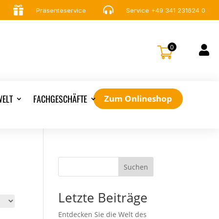


Präsenteservice
Service
+49 341 231624 0
0

ELT
FACHGESCHÄFTE
Zum Onlineshop
Suchen
Letzte Beiträge
Entdecken Sie die Welt des