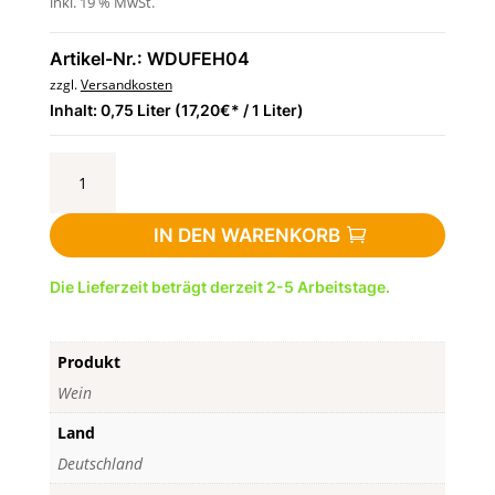
inkl. 19 % MwSt.
Artikel-Nr.: WDUFEH04
zzgl.
Versandkosten
Inhalt: 0,75 Liter (17,20€* / 1 Liter)
Cuvée
Rosé
Gutswein
IN DEN WARENKORB
-
feinherb,
Die Lieferzeit beträgt derzeit 2-5 Arbeitstage.
0,75
l
-
Produkt
Weingut
Böhme
Wein
&
Land
Töchter,
Deutschland
Gleina
Menge