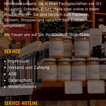
Mitteldeutschland. Ob in Ihren Fachgeschäften vor Ort
in Leipzig, Dresden, Erfurt, Halle oder online in Ihrem
Produktmarkt – Sie sind herzlich zum Flanieren,
Stöbern, Shoppen und natürlich zum Erleben
eingeladen!
Wir freuen uns auf Sie, Ihr GOURMÉTAGE-TEAM.
SERVICE
Impressum
Versand und Zahlung
AGB
Datenschutz
Widerrufsrecht
SERVICE-HOTLINE