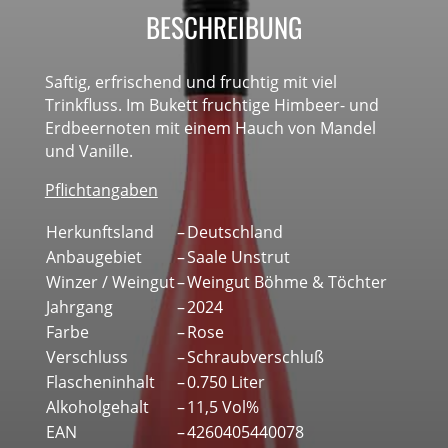
BESCHREIBUNG
Saftig, erfrischend und fruchtig mit viel
Trinkfluss. Im Bukett fruchtige Himbeer- und
Erdbeernoten mit einem Hauch von Mandel
und Vanille.
Pflichtangaben
Herkunftsland
–
Deutschland
Anbaugebiet
–
Saale Unstrut
Winzer / Weingut
–
Weingut Böhme & Töchter
Jahrgang
–
2024
Farbe
–
Rose
Verschluss
–
Schraubverschluß
Flascheninhalt
–
0.750 Liter
Alkoholgehalt
–
11,5 Vol%
EAN
–
4260405440078