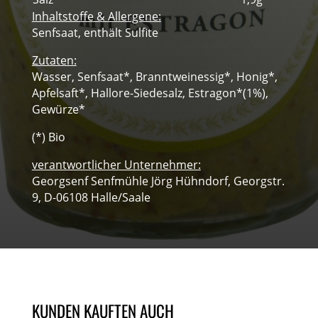
Inhaltstoffe & Allergene:
Senfsaat, enthält Sulfite
Zutaten:
Wasser, Senfsaat*, Branntweinessig*, Honig*,
Apfelsaft*, Hallore-Siedesalz, Estragon*(1%),
Gewürze*
(*) Bio
verantwortlicher Unternehmer:
Georgsenf Senfmühle Jörg Hühndorf, Georgstr.
9, D-06108 Halle/Saale
KUNDEN KAUFTEN AUCH