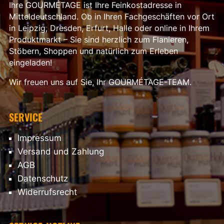
Ihre GOURMÉTAGE ist Ihre Feinkostadresse in
Mitteldeutschland. Ob in Ihren Fachgeschäften vor Ort
in Leipzig, Dresden, Erfurt, Halle oder online in Ihrem
Produktmarkt – Sie sind herzlich zum Flanieren,
Stöbern, Shoppen und natürlich zum Erleben
eingeladen!
Wir freuen uns auf Sie, Ihr GOURMÉTAGE-TEAM.
SERVICE
Impressum
Versand und Zahlung
AGB
Datenschutz
Widerrufsrecht