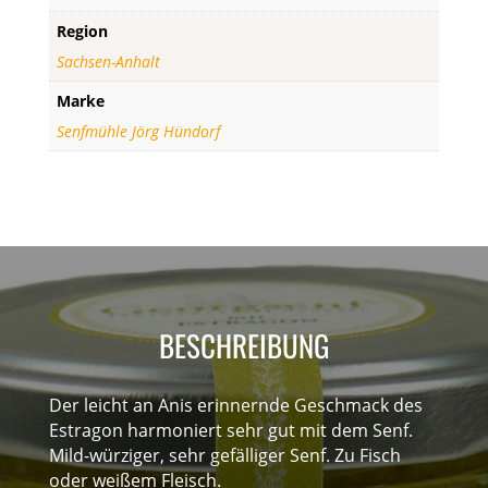
Region
Sachsen-Anhalt
Marke
Senfmühle Jörg Hündorf
BESCHREIBUNG
Der leicht an Anis erinnernde Geschmack des
Estragon harmoniert sehr gut mit dem Senf.
Mild-würziger, sehr gefälliger Senf. Zu Fisch
oder weißem Fleisch.