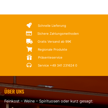

Schnelle Lieferung

Sichere Zahlungsmethoden

Gratis Versand ab 99€

Regionale Produkte

Präsenteservice

Service
+49 341 231624 0
ÜBER UNS
Feinkost – Weine – Spirituosen oder kurz gesagt: