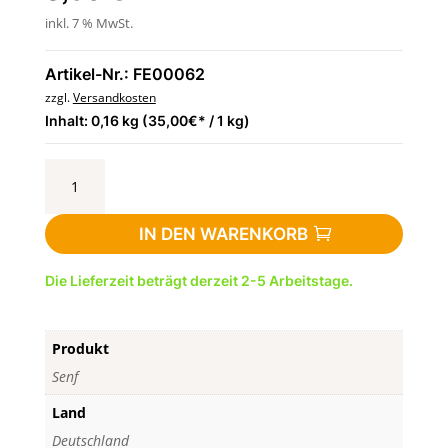
inkl. 7 % MwSt.
Artikel-Nr.: FE00062
zzgl.
Versandkosten
Inhalt: 0,16 kg (35,00€* / 1 kg)
Georgsenf
Estragon,
Bio
IN DEN WARENKORB
-
biologische
Die Lieferzeit beträgt derzeit 2-5 Arbeitstage.
Herstellung
160g
-
Produkt
Senfmühle
Hündorf,
Senf
Halle
Land
(Saale)
Deutschland
Menge