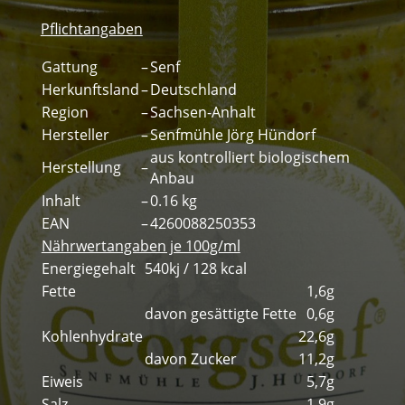
Pflichtangaben
Gattung
–
Senf
Herkunftsland
–
Deutschland
Region
–
Sachsen-Anhalt
Hersteller
–
Senfmühle Jörg Hündorf
aus kontrolliert biologischem
Herstellung
–
Anbau
Inhalt
–
0.16 kg
EAN
–
4260088250353
Nährwertangaben je 100g/ml
Energiegehalt
540kj / 128 kcal
Fette
1,6g
davon gesättigte Fette
0,6g
Kohlenhydrate
22,6g
davon Zucker
11,2g
Eiweis
5,7g
Salz
1,9g