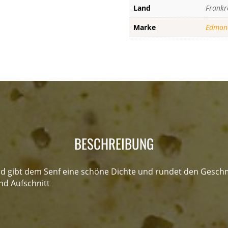
Land
Frankr
-
Edmond
Marke
Edmond
Fallot
Menge
BESCHREIBUNG
 gibt dem Senf eine schöne Dichte und rundet den Geschma
und Aufschnitt