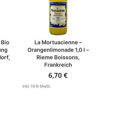
 Bio
La Mortuacienne –
ung
Orangenlimonade 1,0 l –
orf,
Rieme Boissons,
Frankreich
6,70
€
inkl. 19 % MwSt.