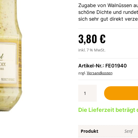
Zugabe von Walnüssen au
schöne Dichte und rundet
sich sehr gut direkt verze
3,80
€
inkl. 7 % MwSt.
Artikel-Nr.: FE01940
zzgl.
Versandkosten
Moutarde
aux
noix
-
Die Lieferzeit beträgt 
Dijonsenf
mit
Nüssen
Produkt
Senf
100ml