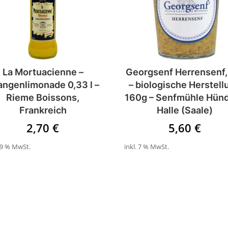
La Mortuacienne –
Georgsenf Herrensenf,
angenlimonade 0,33 l –
– biologische Herstell
Rieme Boissons,
160g – Senfmühle Hünd
Frankreich
Halle (Saale)
2,70
€
5,60
€
 19 % MwSt.
inkl. 7 % MwSt.