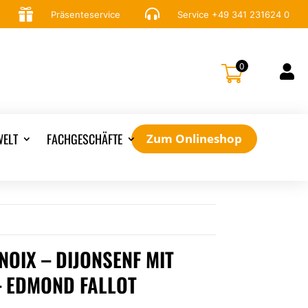


Präsenteservice
Service
+49 341 231624 0
0

ELT
FACHGESCHÄFTE
Zum Onlineshop
OIX – DIJONSENF MIT
– EDMOND FALLOT