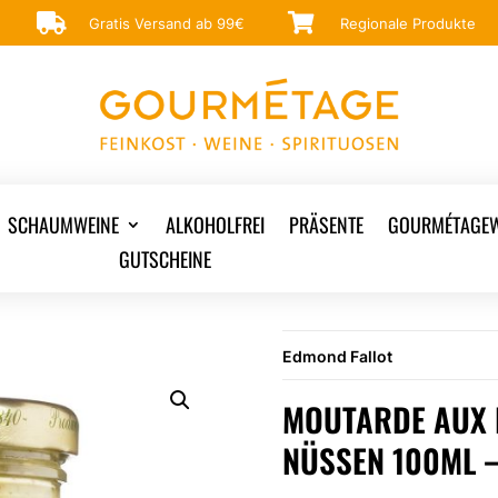


Gratis Versand ab 99€
Regionale Produkte
SCHAUMWEINE
ALKOHOLFREI
PRÄSENTE
GOURMÉTAGEW
GUTSCHEINE
Edmond Fallot
MOUTARDE AUX N
NÜSSEN 100ML 