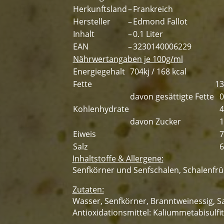
Herkunftsland
–
Frankreich
Hersteller
–
Edmond Fallot
Inhalt
–
0.1 Liter
EAN
–
3230140006229
Nährwertangaben je 100g/ml
Energiegehalt
704kj / 168 kcal
Fette
13
davon gesättigte Fette
0
Kohlenhydrate
4
davon Zucker
1
Eiweis
7
Salz
6
Inhaltstoffe & Allergene:
Senfkörner und Senfschalen, Schalenfrüc
Zutaten:
Wasser, Senfkörner, Branntweinessig, Sa
Antioxidationsmittel: Kaliummetabisulfi