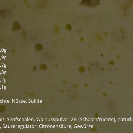
,0g
,9g
,2g
,8g
,2g
,1g
hte, Nüsse, Sulfite
lz, Senfschalen, Walnusspulver 2% (Schalenfrüchte), natürl
t, Säureregulator: Citronensäure, Gewürze