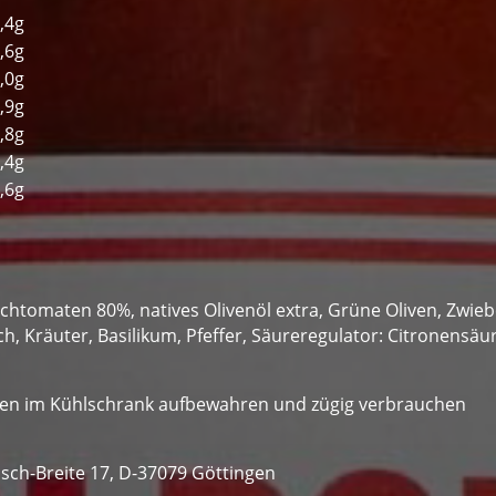
,4g
,6g
,0g
,9g
,8g
,4g
,6g
htomaten 80%, natives Olivenöl extra, Grüne Oliven, Zwiebel
h, Kräuter, Basilikum, Pfeffer, Säureregulator: Citronensäu
nen im Kühlschrank aufbewahren und zügig verbrauchen
sch-Breite 17, D-37079 Göttingen