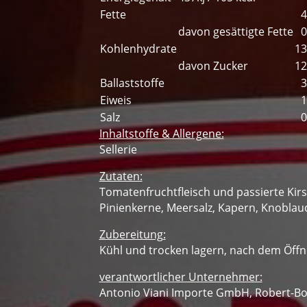
Fette
4
davon gesättigte Fette
0
Kohlenhydrate
13
davon Zucker
12
Ballaststoffe
3
Eiweis
1
Salz
0
Inhaltstoffe & Allergene:
Sellerie
Zutaten:
Tomatenfruchtfleisch und passierte Kirsc
Pinienkerne, Meersalz, Kapern, Knoblauc
Zubereitung:
Kühl und trocken lagern, nach dem Öff
verantwortlicher Unternehmer:
Antonio Viani Importe GmbH, Robert-Bo