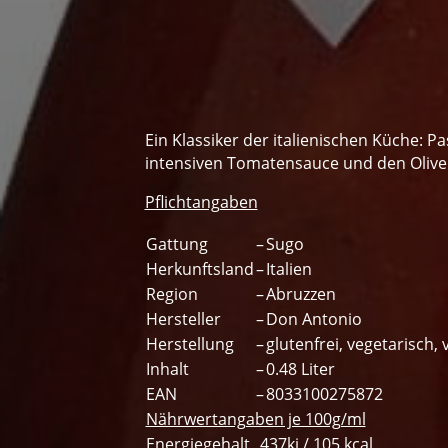
Ein Klassiker der italienischen Küche: Pa
intensiven Tomatensauce und den Oliv
Pflichtangaben
Gattung
–
Sugo
Herkunftsland
–
Italien
Region
–
Abruzzen
Hersteller
–
Don Antonio
Herstellung
–
glutenfrei, vegetarisch,
Inhalt
–
0.48 Liter
EAN
–
8033100275872
Nährwertangaben je 100g/ml
Energiegehalt
437kj / 105 kcal