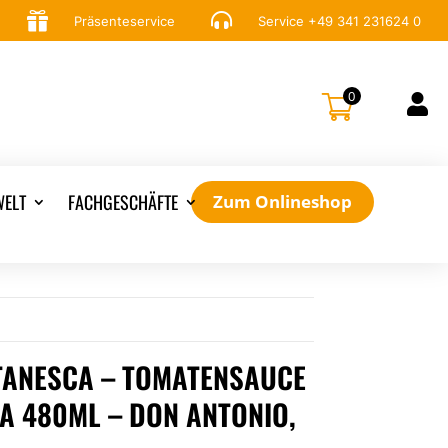


Präsenteservice
Service
+49 341 231624 0
0

ELT
FACHGESCHÄFTE
Zum Onlineshop
TANESCA – TOMATENSAUCE
A 480ML – DON ANTONIO,