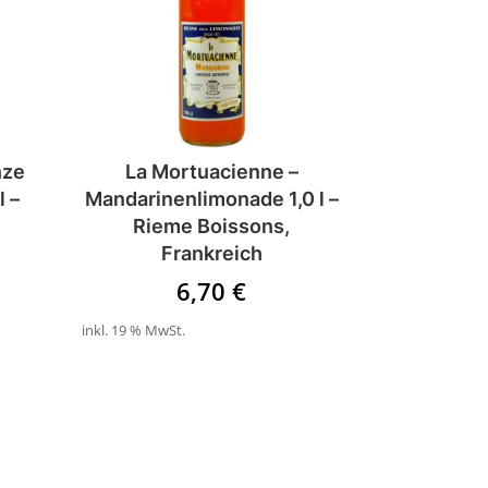
nze
La Mortuacienne –
l –
Mandarinenlimonade 1,0 l –
Rieme Boissons,
Frankreich
6,70
€
inkl. 19 % MwSt.