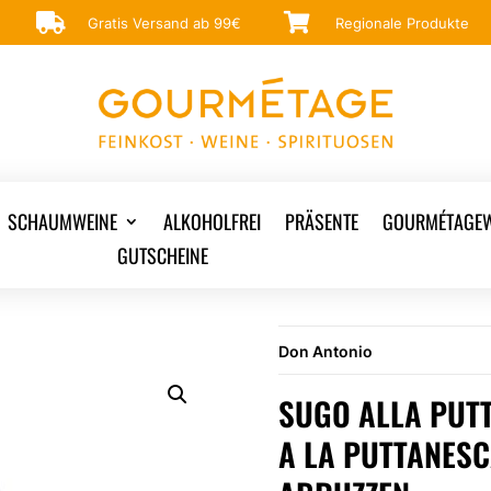


Gratis Versand ab 99€
Regionale Produkte
SCHAUMWEINE
ALKOHOLFREI
PRÄSENTE
GOURMÉTAGEW
GUTSCHEINE
Don Antonio
SUGO ALLA PUT
A LA PUTTANESC