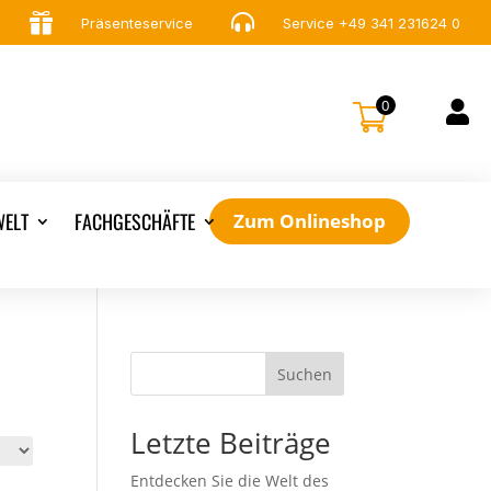


Präsenteservice
Service
+49 341 231624 0
0

ELT
FACHGESCHÄFTE
Zum Onlineshop
Suchen
Letzte Beiträge
Entdecken Sie die Welt des