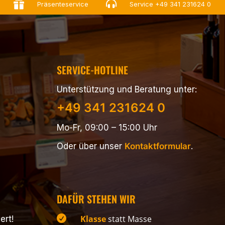


Präsenteservice
Service
+49 341 231624 0
SERVICE-HOTLINE
Unterstützung und Beratung unter:
+49 341 231624 0
Mo-Fr, 09:00 – 15:00 Uhr
Oder über unser
Kontaktformular
.
DAFÜR STEHEN WIR

Klasse
statt Masse
ert!