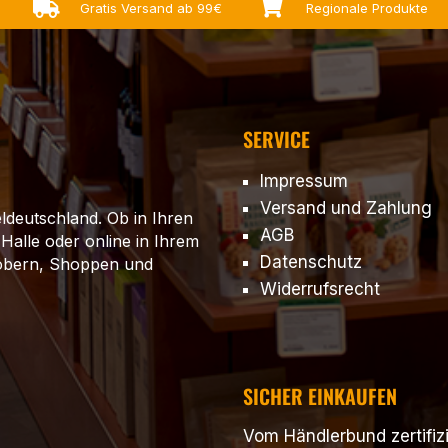


Gratis Versand ab 99€
Regionale Produkte
SERVICE
Impressum
Versand und Zahlung
ldeutschland. Ob in Ihren
AGB
 Halle oder online in Ihrem
Datenschutz
töbern, Shoppen und
Widerrufsrecht
SICHER EINKAUFEN
Vom Händlerbund zertifizi