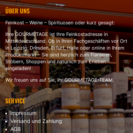
ÜBER UNS
Feinkost – Weine – Spirituosen oder kurz gesagt:
Ihre GOURMÉTAGE ist Ihre Feinkostadresse in
Mitteldeutschland. Ob in Ihren Fachgeschäften vor Ort
in Leipzig, Dresden, Erfurt, Halle oder online in Ihrem
Produktmarkt – Sie sind herzlich zum Flanieren,
Stöbern, Shoppen und natürlich zum Erleben
eingeladen!
Wir freuen uns auf Sie, Ihr GOURMÉTAGE-TEAM.
SERVICE
Impressum
Versand und Zahlung
AGB