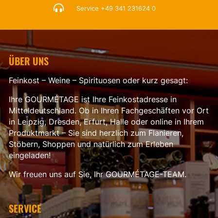

Service
+49 341 231624 0
ÜBER UNS
Feinkost – Weine – Spirituosen oder kurz gesagt:
Ihre GOURMÉTAGE ist Ihre Feinkostadresse in
Mitteldeutschland. Ob in Ihren Fachgeschäften vor Ort
in Leipzig, Dresden, Erfurt, Halle oder online in Ihrem
Produktmarkt – Sie sind herzlich zum Flanieren,
Stöbern, Shoppen und natürlich zum Erleben
eingeladen!
Wir freuen uns auf Sie, Ihr GOURMÉTAGE-TEAM.
SERVICE