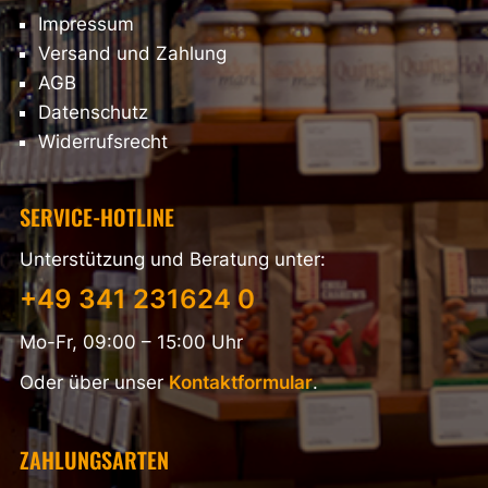
Impressum
Versand und Zahlung
AGB
Datenschutz
Widerrufsrecht
SERVICE-HOTLINE
Unterstützung und Beratung unter:
+49 341 231624 0
Mo-Fr, 09:00 – 15:00 Uhr
Oder über unser
Kontaktformular
.
ZAHLUNGSARTEN