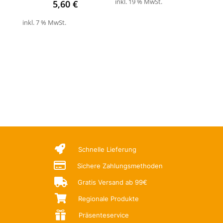
inkl. 19 % MwSt.
5,60
€
inkl. 7 % MwSt.

Schnelle Lieferung

Sichere Zahlungsmethoden

Gratis Versand ab 99€

Regionale Produkte

Präsenteservice