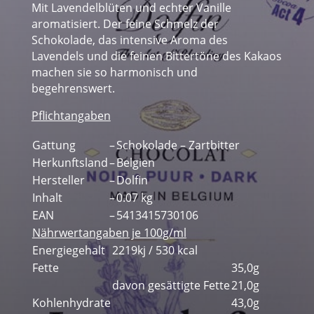
Mit Lavendelblüten und echter Vanille
aromatisiert. Der feine Schmelz der
Schokolade, das intensive Aroma des
Lavendels und die feinen Bittertöne des Kakaos
machen sie so harmonisch und
begehrenswert.
Pflichtangaben
Gattung
–
Schokolade – Zartbitter
Herkunftsland
–
Belgien
Hersteller
–
Dolfin
Inhalt
–
0.07 kg
EAN
–
5413415730106
Nährwertangaben je 100g/ml
Energiegehalt
2219kj / 530 kcal
Fette
35,0g
davon gesättigte Fette
21,0g
Kohlenhydrate
43,0g