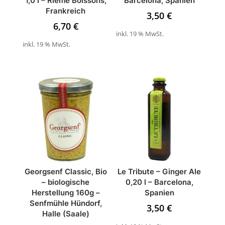
1,0 l – Rieme Boissons,
Barcelona, Spanien
Frankreich
3,50
€
6,70
€
inkl. 19 % MwSt.
inkl. 19 % MwSt.
Georgsenf Classic, Bio
Le Tribute – Ginger Ale
– biologische
0,20 l – Barcelona,
Herstellung 160g –
Spanien
Senfmühle Hündorf,
3,50
€
Halle (Saale)