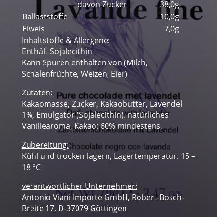
davon Zucker
38,0g
Ballaststoffe
10,0g
Eiweis
7,0g
Inhaltstoffe & Allergene:
Enthält Sojalecithin.
Kann Spuren enthalten von (Milch,
Schalenfrüchte, Weizen, Eier)
Zutaten:
Kakaomasse, Zucker, Kakaobutter, Lavendel
1%, Emulgator (Sojalecithin), natürliches
Vanillearoma, Kakao: 60% mindestens,
Zubereitung:
Kühl und trocken lagern, Lagertemperatur: 15 –
18 °C
verantwortlicher Unternehmer:
Antonio Viani Importe GmbH, Robert-Bosch-
Breite 17, D-37079 Göttingen