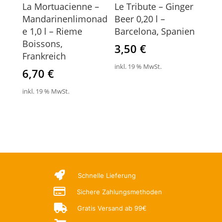
La Mortuacienne –
Le Tribute – Ginger
Mandarinenlimonad
Beer 0,20 l –
e 1,0 l – Rieme
Barcelona, Spanien
Boissons,
3,50
€
Frankreich
inkl. 19 % MwSt.
6,70
€
inkl. 19 % MwSt.

Schnelle Lieferung

Sichere Zahlungsmethoden

Gratis Versand ab 99€