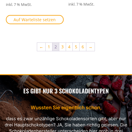
inkl. 7 % MwSt.
inkl. 7 % MwSt.
Auf Warteliste setzen
←
1
2
3
4
5
6
→
ES GIBT NUR 3 SCHOKOLADENTYPEN
Wussten Sie eigentlich schon,
dass es zwar unzählige Schokoladensorten gibt, aber nur
drei Hauptschokotypen? JA, Sie haben richtig gelesen. Die
Schokoladenhersteller unterscheiden hier grob in drei