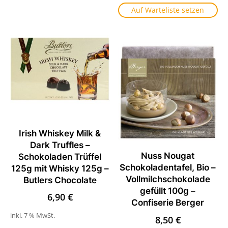
Auf Warteliste setzen
Irish Whiskey Milk &
Dark Truffles –
Nuss Nougat
Schokoladen Trüffel
Schokoladentafel, Bio –
125g mit Whisky 125g –
Vollmilchschokolade
Butlers Chocolate
gefüllt 100g –
6,90
€
Confiserie Berger
inkl. 7 % MwSt.
8,50
€